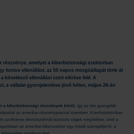
ler részvénye, amelyet a kiberbiztonsági szektorban
y fontos ellenállást, az 50 napos mozgóátlagát törte át
 következő ellenállási szint elérése felé. A
, a vállalat gyorsjelentése jövő héten, május 26‑án
t a kiberbiztonsági részvények körül,
így az idei gyengébb
adásukat az amerikai részvénypiaccal szemben. A techszektorban
és szoftveres ökoszisztémát biztosító cégek megítélése, amit a
agunkban az amerikai kiberszektor egy másik szereplőjéről, a
kifejezetten pozitívan fest.