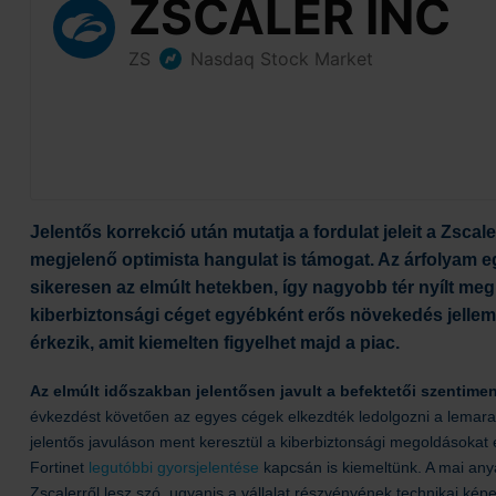
Jelentős korrekció után mutatja a fordulat jeleit a Zsca
megjelenő optimista hangulat is támogat. Az árfolyam eg
sikeresen az elmúlt hetekben, így nagyobb tér nyílt meg a
kiberbiztonsági céget egyébként erős növekedés jellemzi
érkezik, amit kiemelten figyelhet majd a piac.
Az elmúlt időszakban jelentősen javult a befektetői szentimen
évkezdést követően az egyes cégek elkezdték ledolgozni a lemar
jelentős javuláson ment keresztül a kiberbiztonsági megoldásokat 
Fortinet
legutóbbi gyorsjelentése
kapcsán is kiemeltünk. A mai any
Zscalerről lesz szó, ugyanis a vállalat részvényének technikai képe 