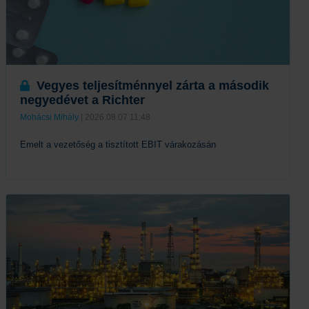
Vegyes teljesítménnyel zárta a második
negyedévet a Richter
Mohácsi Mihály
| 2026.08.07 11:48
Emelt a vezetőség a tisztított EBIT várakozásán
Tovább