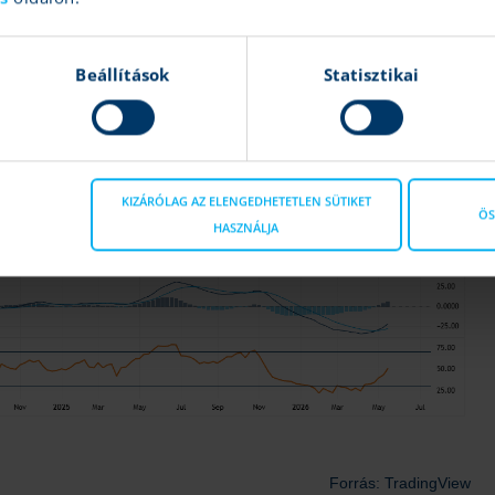
Beállítások
Statisztikai
KIZÁRÓLAG AZ ELENGEDHETETLEN SÜTIKET
ÖS
HASZNÁLJA
Forrás: TradingView