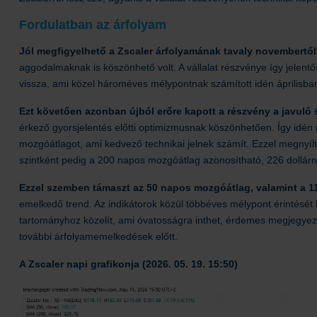
Fordulatban az árfolyam
Jól megfigyelhető a Zscaler árfolyamának tavaly novembertő
aggodalmaknak is köszönhető volt. A vállalat részvénye így jelentő
vissza, ami közel hároméves mélypontnak számított idén áprilisba
Ezt követően azonban újból erőre kapott a részvény a javuló 
érkező gyorsjelentés előtti optimizmusnak köszönhetően. Így idén 
mozgóátlagot, ami kedvező technikai jelnek számít. Ezzel megnyílt 
szintként pedig a 200 napos mozgóátlag azonosítható, 226 dollárn
Ezzel szemben támaszt az 50 napos mozgóátlag, valamint a 11
emelkedő trend. Az indikátorok közül többéves mélypont érintését 
tartományhoz közelít, ami óvatosságra inthet, érdemes megjegyezn
további árfolyamemelkedések előtt.
A Zscaler napi grafikonja (2026. 05. 19. 15:50)