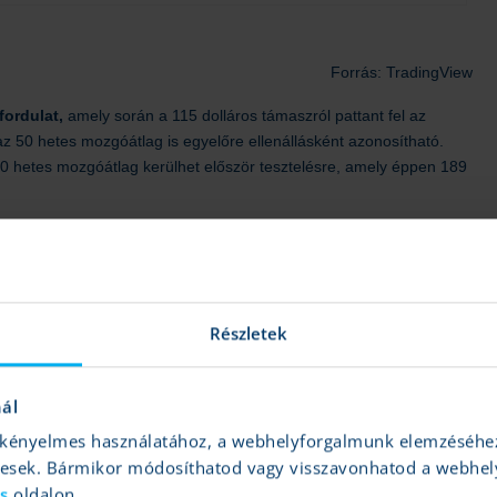
Forrás: TradingView
fordulat,
amely során a 115 dolláros támaszról pattant fel az
z 50 hetes mozgóátlag is egyelőre ellenállásként azonosítható.
00 hetes mozgóátlag kerülhet először tesztelésre, amely éppen 189
rok,
ugyanis éppen vételi jelzésre váltott az MACD, amelyet a
dig az idei évben soha nem látott túladott szintekre került, innen
Részletek
nál
és kényelmes használatához, a webhelyforgalmunk elemzéséhe
gesek. Bármikor módosíthatod vagy visszavonhatod a webhel
ás
oldalon.