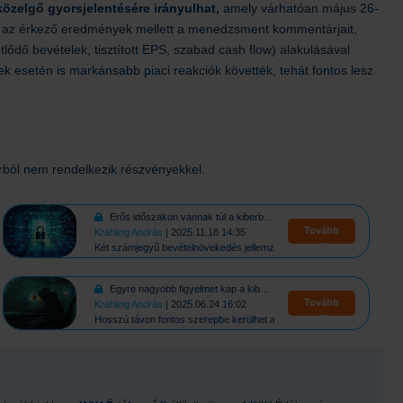
 közelgő gyorsjelentésére irányulhat,
amely várhatóan május 26-
lni az érkező eredmények mellett a menedzsment kommentárjait,
lődő bevételek, tisztított EPS, szabad cash flow) alakulásával
ek esetén is markánsabb piaci reakciók követték, tehát fontos lesz
rból nem rendelkezik részvényekkel.
Erős időszakon vannak túl a kiberbiztonsági cégek
Tovább
Krahling András
| 2025.11.18 14:35
Két számjegyű bevételnövekedés jellemzi a szektort
Egyre nagyobb figyelmet kap a kiberbiztonság
Tovább
Krahling András
| 2025.06.24 16:02
Hosszú távon fontos szerepbe kerülhet a kiberbiztonsági szektor