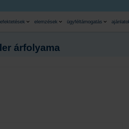
efektetések
elemzések
ügyféltámogatás
ajánlato
aler árfolyama