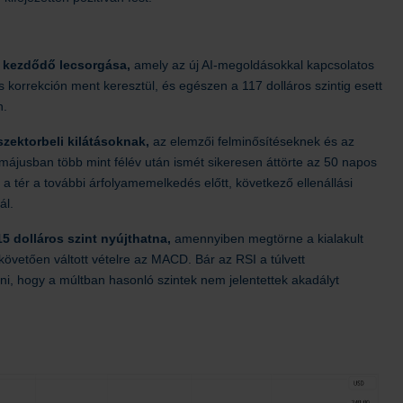
l kezdődő lecsorgása,
amely az új AI-megoldásokkal kapcsolatos
s korrekción ment keresztül, és egészen a 117 dolláros szintig esett
n.
szektorbeli kilátásoknak,
az elemzői felminősítéseknek és az
májusban több mint félév után ismét sikeresen áttörte az 50 napos
a tér a további árfolyamemelkedés előtt, következő ellenállási
ál.
5 dolláros szint nyújthatna,
amennyiben megtörne a kialakult
követően váltott vételre az MACD. Bár az RSI a túlvett
i, hogy a múltban hasonló szintek nem jelentettek akadályt