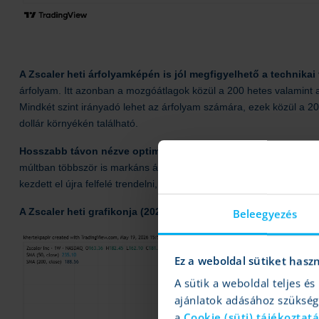
A Zscaler heti árfolyamképén is jól megfigyelhető a technikai 
árfolyam. Itt azonban a mozgóátlagok közül a 200 hetes valamint a
Mindkét szint irányadó lehet az árfolyam számára, ezek közül a 2
dollár környékén található.
Hosszabb távon nézve optimizmust sugallnak a heti indikáto
múltban többször is markáns árfolyamemelkedés követett. Az RSI pe
kezdett el újra felfelé trendelni, jelenleg semleges zónában jár.
A Zscaler heti grafikonja (2026. 05. 19. 15:51)
Beleegyezés
Ez a weboldal sütiket hasz
A sütik a weboldal teljes 
ajánlatok adásához szüksé
a
Cookie (süti) tájékoztat