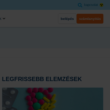
kapcsolat
k
belépés
számlanyitás
LEGFRISSEBB ELEMZÉSEK