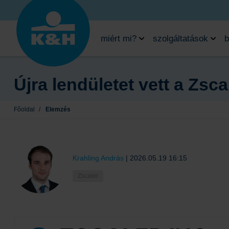
miért mi?
szolgáltatások
b
Újra lendületet vett a Zsc
Főoldal
/
Elemzés
Krahling András
|
2026.05.19 16:15
Zscaler