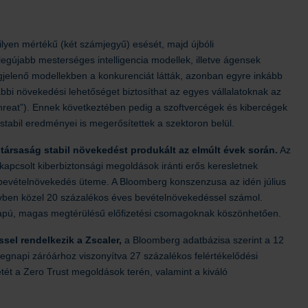
ilyen mértékű (két számjegyű) esését, majd újbóli
legújabb mesterséges intelligencia modellek, illetve ágensek
jelenő modellekben a konkurenciát látták, azonban egyre inkább
ábbi növekedési lehetőséget biztosíthat az egyes vállalatoknak az
 a threat”). Ennek következtében pedig a szoftvercégek és kibercégek
stabil eredményei is megerősítettek a szektoron belül.
i társaság stabil növekedést produkált az elmúlt évek során.
Az
pcsolt kiberbiztonsági megoldások iránti erős keresletnek
bevételnövekedés üteme. A Bloomberg konszenzusa az idén július
 évben közel 20 százalékos éves bevételnövekedéssel számol.
őalapú, magas megtérülésű előfizetési csomagoknak köszönhetően.
sel rendelkezik a Zscaler,
a Bloomberg adatbázisa szerint a 12
tegnapi záróárhoz viszonyítva 27 százalékos felértékelődési
etét a Zero Trust megoldások terén, valamint a kiváló