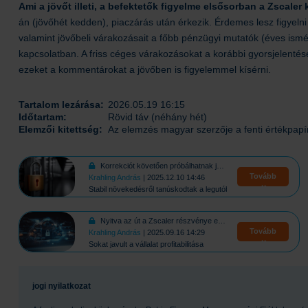
Ami a jövőt illeti, a befektetők figyelme elsősorban a Zscaler
án (jövőhét kedden), piaczárás után érkezik. Érdemes lesz figye
valamint jövőbeli várakozásait a főbb pénzügyi mutatók (éves ismét
kapcsolatban. A friss céges várakozásokat a korábbi gyorsjelentés
ezeket a kommentárokat a jövőben is figyelemmel kísérni.
Tartalom lezárása:
2026.05.19 16:15
Időtartam:
Rövid táv (néhány hét)
Elemzői kitettség:
Az elemzés magyar szerzője a fenti értékpapí
Korrekciót követően próbálhatnak javítani a kibervédelmi cégek
Tovább
Krahling András
| 2025.12.10 14:46
Stabil növekedésről tanúskodtak a legutóbbi jelentések
Nyitva az út a Zscaler részvénye előtt
Tovább
Krahling András
| 2025.09.16 14:29
Sokat javult a vállalat profitabilitása
jogi nyilatkozat