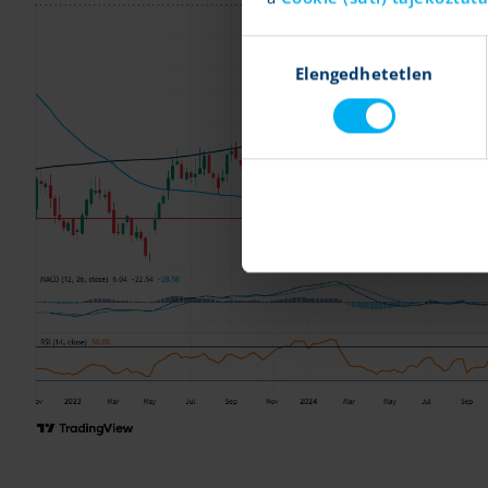
Hozzájárulás
Elengedhetetlen
kiválasztása