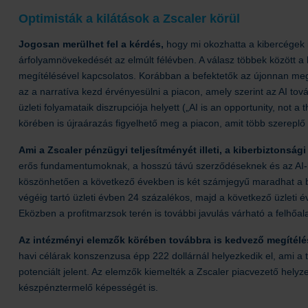
Optimisták a kilátások a Zscaler körül
Jogosan merülhet fel a kérdés,
hogy mi okozhatta a kibercégek 
árfolyamnövekedését az elmúlt félévben. A válasz többek között a 
megítélésével kapcsolatos. Korábban a befektetők az újonnan meg
az a narratíva kezd érvényesülni a piacon, amely szerint az AI tov
üzleti folyamataik diszrupciója helyett („AI is an opportunity, not
körében is újraárazás figyelhető meg a piacon, amit több szereplő 
Ami a Zscaler pénzügyi teljesítményét illeti, a kiberbiztonság
erős fundamentumoknak, a hosszú távú szerződéseknek és az AI‑ka
köszönhetően a következő években is két számjegyű maradhat a 
végéig tartó üzleti évben 24 százalékos, majd a következő üzleti
Eközben a profitmarzsok terén is további javulás várható a felh
Az intézményi elemzők körében továbbra is kedvező megítélés
havi célárak konszenzusa épp 222 dollárnál helyezkedik el, ami a 
potenciált jelent. Az elemzők kiemelték a Zscaler piacvezető helyz
készpénztermelő képességét is.