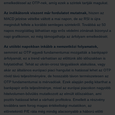
emelkedéssel az OTP-nek, amíg ezek a szintek tartják magukat.
Az indikátorok viszont már fordulatot mutatnak,
hiszen az
MACD jelzése vételbe váltott a mai napon, de az RSI is újra
megindult felfele a korábbi semleges szintekről. Továbbá az 50
napos mozgóátlag láthatóan egy erős védelmi zónának bizonyul a
napi grafikonon, ez még támogathatja az árfolyam emelkedését.
Az utóbbi napokban inkább a nemzetközi folyamatok,
semmint az OTP egyedi fundamentumai mozgatták a bankpapír
árfolyamát, ez a trend várhatóan az előttünk álló időszakban is
folytatódhat. Tehát az ukrán-orosz tárgyalások alakulása, vagy
akár az általános európaci piaci hangulat is hatással lehet az OTP
rövid távú teljesítményére, de hosszabb távon természetesen az
OTP fundamentumai is mérvadóak. Ezek alapján pedig kitarthat a
bankpapír erős teljesítménye, mivel az európai piacokon nagyobb
hitelvolumen-bővülés mutatkozott az elmúlt időszakban, ami
pozitív hatással lehet a várható profitokra. Emellett a részvény
továbbra sem forog magas értékeltségi mutatókon, az
előretekintő P/E ráta még mindig alacsonyabb a háború előtti