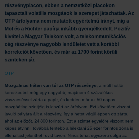
részvénypiacon, ebben a nemzetközi piacokon
tapasztalt
volatilis
mozgások is szerepet játszhattak.
Az
OTP
árfolyama nem mutatott egyértelmű irányt,
míg a
Mol és a Richter papírja inkább gyengélkedett. Pozitív
kivétel a Magyar Telekom volt, a telekommunikációs
cég részvénye nagyobb lendületet vett a korábbi
korrekciót követően,
és már
az
1700 forint
körüli
szinteken jár.
OTP
Mozgalmas héten van túl az OTP részvénye,
a múlt hétfői
kereskedést még egy nagyobb, majdnem 4 százalékos
visszaeséssel zárta a papír, és kedden már az 50 napos
mozgóátlag szintjéig is leszúrt az árfolyam. Ezt követően viszont
javuló pályára állt a részvény, így a hetet végül éppen ott zárta,
ahol az előzőt, 24 800 forinton. Ezt a szintet egyelőre viszont nem
képes átvinni, továbbá fentebb a lélektani 25 ezer forintos zóna is
ellenállást jelenthet rövid távon. Nincs tehát egyszerű dolga az