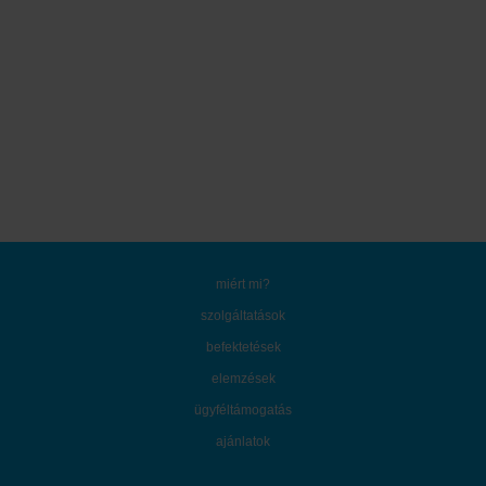
miért mi?
szolgáltatások
befektetések
elemzések
ügyféltámogatás
ajánlatok