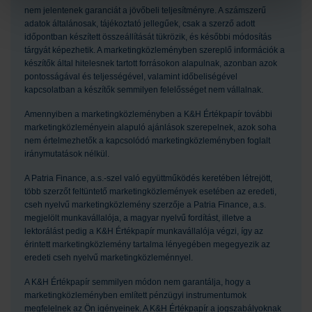
nem jelentenek garanciát a jövőbeli teljesítményre. A számszerű
adatok általánosak, tájékoztató jellegűek, csak a szerző adott
időpontban készített összeállítását tükrözik, és későbbi módosítás
tárgyát képezhetik. A marketingközleményben szereplő információk a
készítők által hitelesnek tartott forrásokon alapulnak, azonban azok
pontosságával és teljességével, valamint időbeliségével
kapcsolatban a készítők semmilyen felelősséget nem vállalnak.
Amennyiben a marketingközleményben a K&H Értékpapír további
marketingközleményein alapuló ajánlások szerepelnek, azok soha
nem értelmezhetők a kapcsolódó marketingközleményben foglalt
iránymutatások nélkül.
A Patria Finance, a.s.-szel való együttműködés keretében létrejött,
több szerzőt feltüntető marketingközlemények esetében az eredeti,
cseh nyelvű marketingközlemény szerzője a Patria Finance, a.s.
megjelölt munkavállalója, a magyar nyelvű fordítást, illetve a
lektorálást pedig a K&H Értékpapír munkavállalója végzi, így az
érintett marketingközlemény tartalma lényegében megegyezik az
eredeti cseh nyelvű marketingközleménnyel.
A K&H Értékpapír semmilyen módon nem garantálja, hogy a
marketingközleményben említett pénzügyi instrumentumok
megfelelnek az Ön igényeinek. A K&H Értékpapír a jogszabályoknak