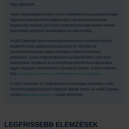
vagy átdolgozni.
A jelen marketingközlemény nem a befektetéssel kapcsolatos kutatás
függetlenségének előmozdítását célzó jogi követelményeknek
megfelelően készült, nem érinti a befektetéssel kapcsolatos kutatás
terjesztését megelőző kereskedésre vonatkozó tiltás.
A K&H Értékpapír jelen marketingközleményre is kiterjedő módon
megfelelő belső eljárásokat dolgozott ki és működtet az
összeférhetetlenségi esetek elkerülése, illetve közzététele
érdekében. A jelen marketingközlemény készítésében részt vevő
személyekre vonatkozó és a marketingközleménnyel kapcsolatos
egyéb lényeges információkat a következő oldalon, a linkre kattintva
talál:
Anyagaink jellemzői, összeférhetetlenségi szabályok
A 2023. december 31. előtti keltezésű tartalmakat eredetileg a KBC
Securities Magyarországi Fióktelepe állította össze, és a KBC Equitas
oldalán (
www.kbcequitas.hu
) voltak elérhetőek.
LEGFRISSEBB ELEMZÉSEK