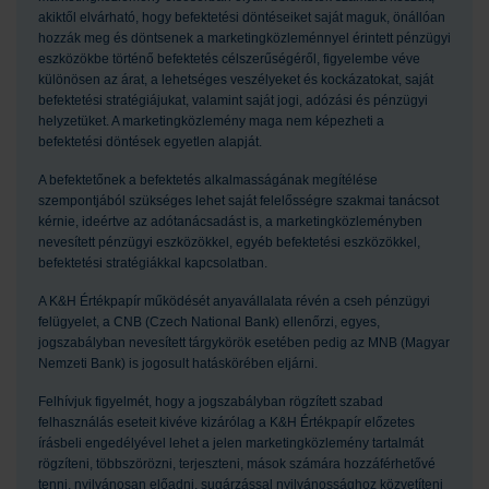
akiktől elvárható, hogy befektetési döntéseiket saját maguk, önállóan
hozzák meg és döntsenek a marketingközleménnyel érintett pénzügyi
eszközökbe történő befektetés célszerűségéről, figyelembe véve
különösen az árat, a lehetséges veszélyeket és kockázatokat, saját
befektetési stratégiájukat, valamint saját jogi, adózási és pénzügyi
helyzetüket. A marketingközlemény maga nem képezheti a
befektetési döntések egyetlen alapját.
A befektetőnek a befektetés alkalmasságának megítélése
szempontjából szükséges lehet saját felelősségre szakmai tanácsot
kérnie, ideértve az adótanácsadást is, a marketingközleményben
nevesített pénzügyi eszközökkel, egyéb befektetési eszközökkel,
befektetési stratégiákkal kapcsolatban.
A K&H Értékpapír működését anyavállalata révén a cseh pénzügyi
felügyelet, a CNB (Czech National Bank) ellenőrzi, egyes,
jogszabályban nevesített tárgykörök esetében pedig az MNB (Magyar
Nemzeti Bank) is jogosult hatáskörében eljárni.
Felhívjuk figyelmét, hogy a jogszabályban rögzített szabad
felhasználás eseteit kivéve kizárólag a K&H Értékpapír előzetes
írásbeli engedélyével lehet a jelen marketingközlemény tartalmát
rögzíteni, többszörözni, terjeszteni, mások számára hozzáférhetővé
tenni, nyilvánosan előadni, sugárzással nyilvánossághoz közvetíteni