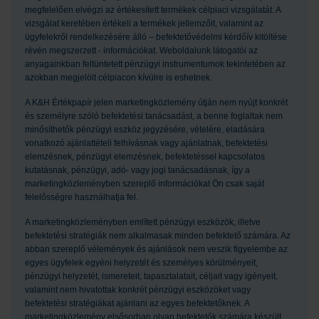
megfelelően elvégzi az értékesített termékek célpiaci vizsgálatát. A
vizsgálat keretében értékeli a termékek jellemzőit, valamint az
ügyfelekről rendelkezésére álló – befektetővédelmi kérdőív kitöltése
révén megszerzett - információkat. Weboldalunk látogatói az
anyagainkban feltüntetett pénzügyi instrumentumok tekintetében az
azokban megjelölt célpiacon kívülre is eshetnek.
A K&H Értékpapír jelen marketingközlemény útján nem nyújt konkrét
és személyre szóló befektetési tanácsadást, a benne foglaltak nem
minősíthetők pénzügyi eszköz jegyzésére, vételére, eladására
vonatkozó ajánlattételi felhívásnak vagy ajánlatnak, befektetési
elemzésnek, pénzügyi elemzésnek, befektetéssel kapcsolatos
kutatásnak, pénzügyi, adó- vagy jogi tanácsadásnak, így a
marketingközleményben szereplő információkat Ön csak saját
felelősségre használhatja fel.
A marketingközleményben említett pénzügyi eszközök, illetve
befektetési stratégiák nem alkalmasak minden befektető számára. Az
abban szereplő vélemények és ajánlások nem veszik figyelembe az
egyes ügyfelek egyéni helyzetét és személyes körülményeit,
pénzügyi helyzetét, ismereteit, tapasztalatait, céljait vagy igényeit,
valamint nem hivatottak konkrét pénzügyi eszközöket vagy
befektetési stratégiákat ajánlani az egyes befektetőknek. A
marketingközlemény elsősorban olyan befektetők számára készült,