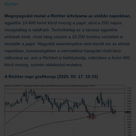
Richter
Megnyugvást mutat a Richter árfolyama az utóbbi napokban,
egyelőre 10 400 forint körül mozog a papír, ahol a 200 napos
mozgóátlag is található. Technikailag ez a támasz egyelőre
erősnek tűnik, rövid ideig viszont a 10 200 forintos szinteket is
tesztelte a papír. Nagyobb eseményekre nem került sor az elmúlt
napokban, összességében a nemzetközi hangulat rövid távú
változása az, ami a Richtert is befolyásolja, miközben a forint 400
körül mozog, szintén oldalazást mutatva.
A Richter napi grafikonja (2025. 03. 17. 10:15)