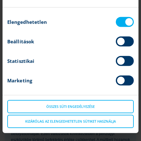
Mohácsi Mihály
| 2025.03.05 11:14
Március 7-én, pénteken érkezik a gyorsjelentés
Hozzájárulás
Magyar blue chipek: Végéhez közeledik a jelentési szezon
Elengedhetetlen
kiválasztása
Tovább
Varga Dániel
| 2025.03.03 11:58
OTP, Mol, Richter, Magyar Telekom, Opus
Beállítások
Richter: Vártnál kissé gyengébb számok jöttek
Tovább
Cinkotai Norbert
| 2025.02.28 10:57
Ma hajnalban érkeztek a negyedéves számok
Statisztikai
jogi nyilatkozat
Marketing
A fenti marketingközleményt a Patria Finance Magyarországi
Fióktelepe (a továbbiakban: „
K&H Értékpapír
”) állította össze. A K&H
Értékpapír semmilyen garanciát vagy felelősséget nem vállal arra,
hogy a leírt szcenáriók, előrejelzések és kockázatok a piaci
ÖSSZES SÜTI ENGEDÉLYEZÉSE
várakozásokat tükrözik és valóságban is beigazolódnak. A
marketingközleményben szereplő bármilyen előrejelzés pusztán
KIZÁRÓLAG AZ ELENGEDHETETLEN SÜTIKET HASZNÁLJA
tájékoztató jellegű. A pénzügyi eszközök értéke, ára vagy a belőlük
származó jövedelem változhat, illetve az árfolyamváltozások ezeket
befolyásolhatják. Ezen változások következtében a pénzügyi
eszközökbe történő befektetés értéke csökkenhet. A múltbeli hozamok