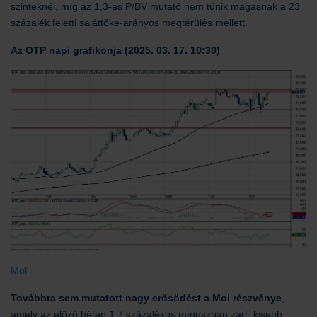
szinteknél, míg az 1,3-as P/BV mutató nem tűnik magasnak a 23
százalék feletti sajáttőke-arányos megtérülés mellett.
Az OTP napi grafikonja (2025. 03. 17. 10:30)
Mol
Továbbra sem mutatott nagy erősödést a Mol részvénye
,
amely az előző héten 1,7 százalékos mínuszban zárt, kisebb