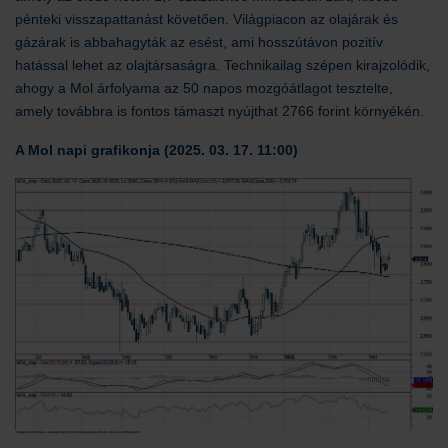
pénteki visszapattanást követően. Világpiacon az olajárak és
gázárak is abbahagyták az esést, ami hosszútávon pozitív
hatással lehet az olajtársaságra. Technikailag szépen kirajzolódik,
ahogy a Mol árfolyama az 50 napos mozgóátlagot tesztelte,
amely továbbra is fontos támaszt nyújthat 2766 forint környékén.
A Mol napi grafikonja (2025. 03. 17. 11:00)