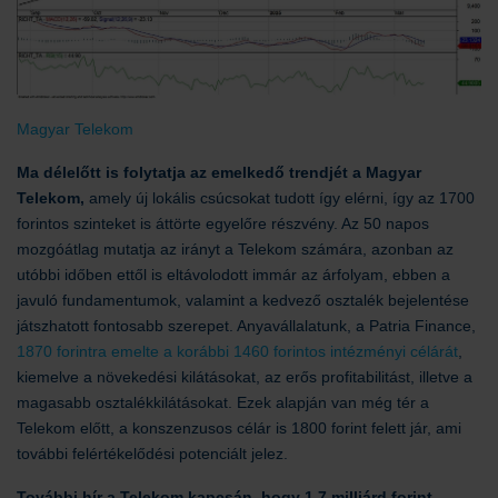
Magyar Telekom
Ma délelőtt is folytatja az emelkedő trendjét a Magyar
Telekom,
amely új lokális csúcsokat tudott így elérni, így az 1700
forintos szinteket is áttörte egyelőre részvény. Az 50 napos
mozgóátlag mutatja az irányt a Telekom számára, azonban az
utóbbi időben ettől is eltávolodott immár az árfolyam, ebben a
javuló fundamentumok, valamint a kedvező osztalék bejelentése
játszhatott fontosabb szerepet. Anyavállalatunk, a Patria Finance,
1870 forintra emelte a korábbi 1460 forintos intézményi célárát
,
kiemelve a növekedési kilátásokat, az erős profitabilitást, illetve a
magasabb osztalékkilátásokat. Ezek alapján van még tér a
Telekom előtt, a konszenzusos célár is 1800 forint felett jár, ami
további felértékelődési potenciált jelez.
További hír a Telekom kapcsán, hogy 1,7 milliárd forint