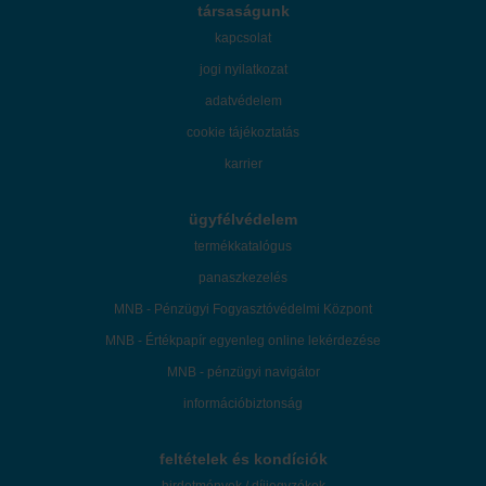
társaságunk
kapcsolat
jogi nyilatkozat
adatvédelem
cookie tájékoztatás
karrier
ügyfélvédelem
termékkatalógus
panaszkezelés
MNB - Pénzügyi Fogyasztóvédelmi Központ
MNB - Értékpapír egyenleg online lekérdezése
MNB - pénzügyi navigátor
információbiztonság
feltételek és kondíciók
hirdetmények / díjjegyzékek