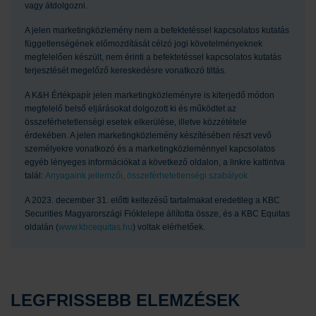
vagy átdolgozni.
A jelen marketingközlemény nem a befektetéssel kapcsolatos kutatás
függetlenségének előmozdítását célzó jogi követelményeknek
megfelelően készült, nem érinti a befektetéssel kapcsolatos kutatás
terjesztését megelőző kereskedésre vonatkozó tiltás.
A K&H Értékpapír jelen marketingközleményre is kiterjedő módon
megfelelő belső eljárásokat dolgozott ki és működtet az
összeférhetetlenségi esetek elkerülése, illetve közzététele
érdekében. A jelen marketingközlemény készítésében részt vevő
személyekre vonatkozó és a marketingközleménnyel kapcsolatos
egyéb lényeges információkat a következő oldalon, a linkre kattintva
talál:
Anyagaink jellemzői, összeférhetetlenségi szabályok
A 2023. december 31. előtti keltezésű tartalmakat eredetileg a KBC
Securities Magyarországi Fióktelepe állította össze, és a KBC Equitas
oldalán (
www.kbcequitas.hu
) voltak elérhetőek.
LEGFRISSEBB ELEMZÉSEK