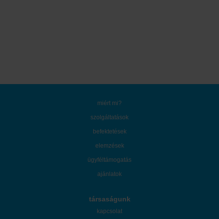
miért mi?
szolgáltatások
befektetések
elemzések
ügyféltámogatás
ajánlatok
társaságunk
kapcsolat