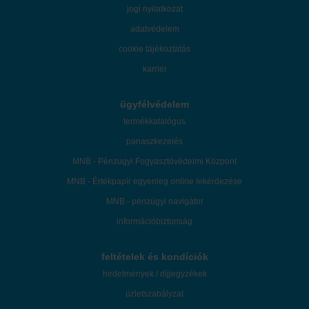
jogi nyilatkozat
adatvédelem
cookie tájékoztatás
karrier
ügyfélvédelem
termékkatalógus
panaszkezelés
MNB - Pénzügyi Fogyasztóvédelmi Központ
MNB - Értékpapír egyenleg online lekérdezése
MNB - pénzügyi navigátor
információbiztonság
feltételek és kondíciók
hirdetmények / díjjegyzékek
üzletszabályzat