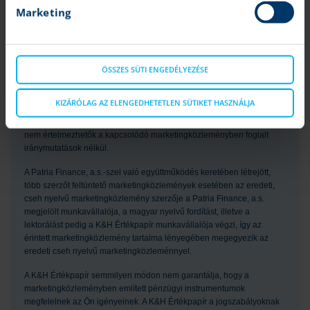
nem jelentenek garanciát a jövőbeli teljesítményre. A számszerű
Marketing
adatok általánosak, tájékoztató jellegűek, csak a szerző adott
időpontban készített összeállítását tükrözik, és későbbi módosítás
tárgyát képezhetik. A marketingközleményben szereplő információk a
készítők által hitelesnek tartott forrásokon alapulnak, azonban azok
ÖSSZES SÜTI ENGEDÉLYEZÉSE
pontosságával és teljességével, valamint időbeliségével
kapcsolatban a készítők semmilyen felelősséget nem vállalnak.
KIZÁRÓLAG AZ ELENGEDHETETLEN SÜTIKET HASZNÁLJA
Amennyiben a marketingközleményben a K&H Értékpapír további
marketingközleményein alapuló ajánlások szerepelnek, azok soha
nem értelmezhetők a kapcsolódó marketingközleményben foglalt
iránymutatások nélkül.
A Patria Finance, a.s.-szel való együttműködés keretében létrejött,
több szerzőt feltüntető marketingközlemények esetében az eredeti,
cseh nyelvű marketingközlemény szerzője a Patria Finance, a.s.
megjelölt munkavállalója, a magyar nyelvű fordítást, illetve a
lektorálást pedig a K&H Értékpapír munkavállalója végzi, így az
érintett marketingközlemény tartalma lényegében megegyezik az
eredeti cseh nyelvű marketingközleménnyel.
A K&H Értékpapír semmilyen módon nem garantálja, hogy a
marketingközleményben említett pénzügyi instrumentumok
megfelelnek az Ön igényeinek. A K&H Értékpapír a jogszabályoknak