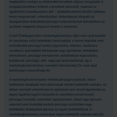
megfelelően elvégzi az értékesített termékek célpiaci vizsgálatát. A
vizsgálat keretében értékeli a termékek jellemzőit, valamint az
ügyfelekről rendelkezésére álló – befektetővédelmi kérdőív kitöltése
révén megszerzett - információkat. Weboldalunk látogatói az
anyagainkban feltüntetett pénzügyi instrumentumok tekintetében az
azokban megjelölt célpiacon kívülre is eshetnek.
A K&H Értékpapír jelen marketingközlemény útján nem nyújt konkrét
és személyre szóló befektetési tanácsadást, a benne foglaltak nem
minősíthetők pénzügyi eszköz jegyzésére, vételére, eladására
vonatkozó ajánlattételi felhívásnak vagy ajánlatnak, befektetési
elemzésnek, pénzügyi elemzésnek, befektetéssel kapcsolatos
kutatásnak, pénzügyi, adó- vagy jogi tanácsadásnak, így a
marketingközleményben szereplő információkat Ön csak saját
felelősségre használhatja fel.
A marketingközleményben említett pénzügyi eszközök, illetve
befektetési stratégiák nem alkalmasak minden befektető számára. Az
abban szereplő vélemények és ajánlások nem veszik figyelembe az
egyes ügyfelek egyéni helyzetét és személyes körülményeit,
pénzügyi helyzetét, ismereteit, tapasztalatait, céljait vagy igényeit,
valamint nem hivatottak konkrét pénzügyi eszközöket vagy
befektetési stratégiákat ajánlani az egyes befektetőknek. A
marketingközlemény elsősorban olyan befektetők számára készült,