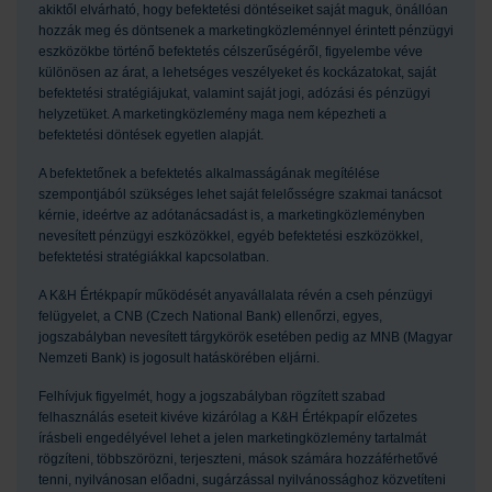
akiktől elvárható, hogy befektetési döntéseiket saját maguk, önállóan
hozzák meg és döntsenek a marketingközleménnyel érintett pénzügyi
eszközökbe történő befektetés célszerűségéről, figyelembe véve
különösen az árat, a lehetséges veszélyeket és kockázatokat, saját
befektetési stratégiájukat, valamint saját jogi, adózási és pénzügyi
helyzetüket. A marketingközlemény maga nem képezheti a
befektetési döntések egyetlen alapját.
A befektetőnek a befektetés alkalmasságának megítélése
szempontjából szükséges lehet saját felelősségre szakmai tanácsot
kérnie, ideértve az adótanácsadást is, a marketingközleményben
nevesített pénzügyi eszközökkel, egyéb befektetési eszközökkel,
befektetési stratégiákkal kapcsolatban.
A K&H Értékpapír működését anyavállalata révén a cseh pénzügyi
felügyelet, a CNB (Czech National Bank) ellenőrzi, egyes,
jogszabályban nevesített tárgykörök esetében pedig az MNB (Magyar
Nemzeti Bank) is jogosult hatáskörében eljárni.
Felhívjuk figyelmét, hogy a jogszabályban rögzített szabad
felhasználás eseteit kivéve kizárólag a K&H Értékpapír előzetes
írásbeli engedélyével lehet a jelen marketingközlemény tartalmát
rögzíteni, többszörözni, terjeszteni, mások számára hozzáférhetővé
tenni, nyilvánosan előadni, sugárzással nyilvánossághoz közvetíteni