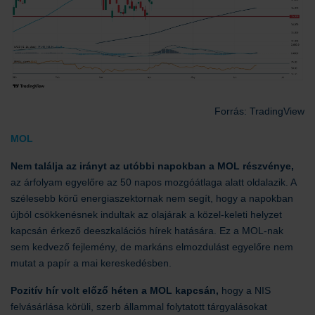
Forrás: TradingView
MOL
Nem találja az irányt az utóbbi napokban a MOL részvénye,
az árfolyam egyelőre az 50 napos mozgóátlaga alatt oldalazik. A
szélesebb körű energiaszektornak nem segít, hogy a napokban
újból csökkenésnek indultak az olajárak a közel-keleti helyzet
kapcsán érkező deeszkalációs hírek hatására. Ez a MOL-nak
sem kedvező fejlemény, de markáns elmozdulást egyelőre nem
mutat a papír a mai kereskedésben.
Pozitív hír volt előző héten a MOL kapcsán,
hogy a NIS
felvásárlása körüli, szerb állammal folytatott tárgyalásokat