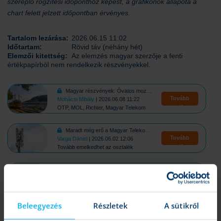
szereplő rögzítési időponthoz képest, a grafikonok állapota a
chart felett jelzett időpontban érvényes.
Tartalom lezárása:
2026.06.15 11:02
Időtartam:
Rövid táv (néhány hét)
Elemzői kitettség:
Az elemzés magyar szerzője a fenti
értékpapírból nem rendelkezik részvényekkel.
Magyar részvények: Óvatos mozgások a gyengébb hangulat mellett
Tovább
Mohácsi Mihály
| 2026.06.08 11:22
OTP, MOL, Richter, Magyar Telekom
Maradt még erő a Magyar Telekomban
Tovább
Varga Dániel
| 2026.06.02 12:06
Tovább emelkedhet az osztalék
Magyar részvények: Pozitív fordulat a hazai piacon
Tovább
Mohácsi Mihály
| 2026.06.01 11:00
BUX, OTP, MOL, Richter, Magyar Telekom
Beleegyezés
Részletek
A sütikről
Magyar részvények: Vegyes teljesítmények a magyar piacon
Tovább
Krahling András
| 2026.05.26 11:22