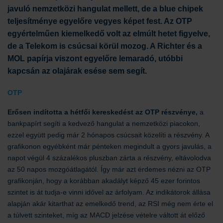
javuló nemzetközi hangulat mellett, de a blue chipek
teljesítménye egyelőre vegyes képet fest. Az OTP
egyértelműen kiemelkedő volt az elmúlt hetet figyelve,
de a Telekom is csúcsai körül mozog. A Richter és a
MOL papírja viszont egyelőre lemaradó, utóbbi
kapcsán az olajárak esése sem segít.
OTP
Erősen indította a hétfői kereskedést az OTP részvénye,
a
bankpapírt segíti a kedvező hangulat a nemzetközi piacokon,
ezzel együtt pedig már 2 hónapos csúcsait közelíti a részvény. A
grafikonon egyébként már pénteken megindult a gyors javulás, a
napot végül 4 százalékos pluszban zárta a részvény, eltávolodva
az 50 napos mozgóátlagától. Így már azt érdemes nézni az OTP
grafikonján, hogy a korábban akadályt képző 45 ezer forintos
szintet is át tudja-e vinni idővel az árfolyam. Az indikátorok állása
alapján akár kitarthat az emelkedő trend, az RSI még nem érte el
a túlvett szinteket, míg az MACD jelzése vételre váltott át előző