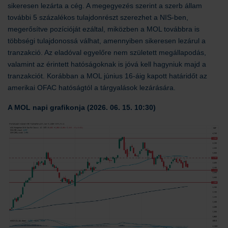
sikeresen lezárta a cég. A megegyezés szerint a szerb állam
további 5 százalékos tulajdonrészt szerezhet a NIS-ben,
megerősítve pozícióját ezáltal, miközben a MOL továbbra is
többségi tulajdonossá válhat, amennyiben sikeresen lezárul a
tranzakció. Az eladóval egyelőre nem született megállapodás,
valamint az érintett hatóságoknak is jóvá kell hagyniuk majd a
tranzakciót. Korábban a MOL június 16-áig kapott határidőt az
amerikai OFAC hatóságtól a tárgyalások lezárására.
A MOL napi grafikonja (2026. 06. 15. 10:30)