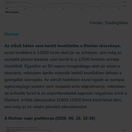
Forrás: TradingView
Richter
Az előző héten sem került lendületbe a Richter részvénye,
ezzel továbbra is 12000 forint alatt jár az árfolyam, ami még az
osztalék júniusi leesése után került ki a 12500 forintos szintek
közeléből. Egyelőre az 50 napos mozgóátlaga alatt jár ezzel a
részvény, miközben április második felétől kezdődően látható a
gyengébb szereplés. Az elmúlt hetekben ezzel együtt az európai
egészségügyi szektor sem mutatott erős teljesítményt, miközben
az erősebb forint is az exportbevételek kapcsán negatívan érinti a
Richtert. A főbb támaszokat 11800-11900 forint körül lehet látni,
ami még az év elején jelentett ellenállásokat.
A Richter napi grafikonja (2026. 06. 15. 10:30)