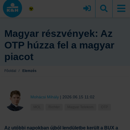
Magyar részvények: Az
OTP húzza fel a magyar
piacot
Főoldal
/
Elemzés
Mohácsi Mihály
|
2026.06.15 11:02
MOL
Richter
Magyar Telekom
OTP
Az utóbbi napokban újból lendületbe került a BUX a