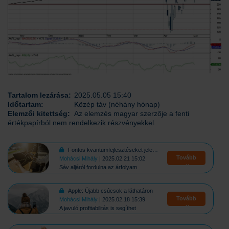
Tartalom lezárása:
2025.05.05 15:40
Időtartam:
Közép táv (néhány hónap)
Elemzői kitettség:
Az elemzés magyar szerzője a fenti
értékpapírból nem rendelkezik részvényekkel.
Fontos kvantumfejlesztéseket jelentett be a Microsoft
Tovább
Mohácsi Mihály
| 2025.02.21 15:02
Sáv aljáról fordulna az árfolyam
Apple: Újabb csúcsok a láthatáron
Tovább
Mohácsi Mihály
| 2025.02.18 15:39
A javuló profitabilitás is segíthet