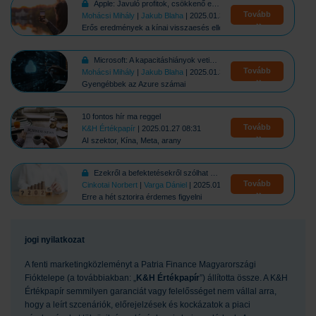
Apple: Javuló profitok, csökkenő eladások
Tovább
Mohácsi Mihály
|
Jakub Blaha
| 2025.01.31 16:00
Erős eredmények a kínai visszaesés ellenére
Microsoft: A kapacitáshiányok vetik vissza a növekedést
Tovább
Mohácsi Mihály
|
Jakub Blaha
| 2025.01.30 16:20
Gyengébbek az Azure számai
10 fontos hír ma reggel
Tovább
K&H Értékpapír
| 2025.01.27 08:31
AI szektor, Kína, Meta, arany
Ezekről a befektetésekről szólhat 2025!
Tovább
Cinkotai Norbert
|
Varga Dániel
| 2025.01.07 11:54
Erre a hét sztorira érdemes figyelni
jogi nyilatkozat
A fenti marketingközleményt a Patria Finance Magyarországi
Fióktelepe (a továbbiakban: „
K&H Értékpapír
”) állította össze. A K&H
Értékpapír semmilyen garanciát vagy felelősséget nem vállal arra,
hogy a leírt szcenáriók, előrejelzések és kockázatok a piaci