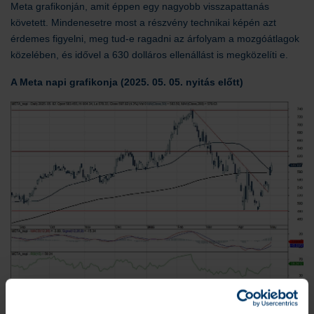
Meta grafikonján, amit éppen egy nagyobb visszapattanás
követett. Mindenesetre most a részvény technikai képén azt
érdemes figyelni, meg tud-e ragadni az árfolyam a mozgóátlagok
közelében, és idővel a 630 dolláros ellenállást is megközelíti e.
A Meta napi grafikonja (2025. 05. 05. nyitás előtt)
Nem fogadták jól az Apple bejelentéseit