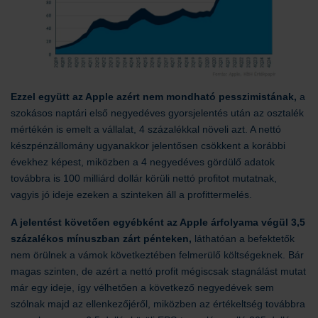
Ezzel együtt az Apple azért nem mondható pesszimistának,
a
szokásos naptári első negyedéves gyorsjelentés után az osztalék
mértékén is emelt a vállalat, 4 százalékkal növeli azt. A nettó
készpénzállomány ugyanakkor jelentősen csökkent a korábbi
évekhez képest, miközben a 4 negyedéves gördülő adatok
továbbra is 100 milliárd dollár körüli nettó profitot mutatnak,
vagyis jó ideje ezeken a szinteken áll a profittermelés.
A jelentést követően egyébként az Apple árfolyama végül 3,5
százalékos mínuszban zárt pénteken,
láthatóan a befektetők
nem örülnek a vámok következtében felmerülő költségeknek. Bár
magas szinten, de azért a nettó profit mégiscsak stagnálást mutat
már egy ideje, így vélhetően a következő negyedévek sem
szólnak majd az ellenkezőjéről, miközben az értékeltség továbbra