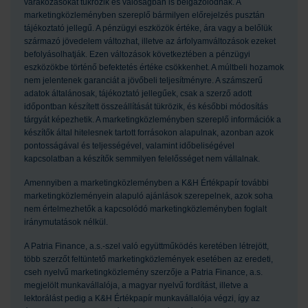
várakozásokat tükrözik és valóságban is beigazolódnak. A
marketingközleményben szereplő bármilyen előrejelzés pusztán
tájékoztató jellegű. A pénzügyi eszközök értéke, ára vagy a belőlük
származó jövedelem változhat, illetve az árfolyamváltozások ezeket
befolyásolhatják. Ezen változások következtében a pénzügyi
eszközökbe történő befektetés értéke csökkenhet. A múltbeli hozamok
nem jelentenek garanciát a jövőbeli teljesítményre. A számszerű
adatok általánosak, tájékoztató jellegűek, csak a szerző adott
időpontban készített összeállítását tükrözik, és későbbi módosítás
tárgyát képezhetik. A marketingközleményben szereplő információk a
készítők által hitelesnek tartott forrásokon alapulnak, azonban azok
pontosságával és teljességével, valamint időbeliségével
kapcsolatban a készítők semmilyen felelősséget nem vállalnak.
Amennyiben a marketingközleményben a K&H Értékpapír további
marketingközleményein alapuló ajánlások szerepelnek, azok soha
nem értelmezhetők a kapcsolódó marketingközleményben foglalt
iránymutatások nélkül.
A Patria Finance, a.s.-szel való együttműködés keretében létrejött,
több szerzőt feltüntető marketingközlemények esetében az eredeti,
cseh nyelvű marketingközlemény szerzője a Patria Finance, a.s.
megjelölt munkavállalója, a magyar nyelvű fordítást, illetve a
lektorálást pedig a K&H Értékpapír munkavállalója végzi, így az