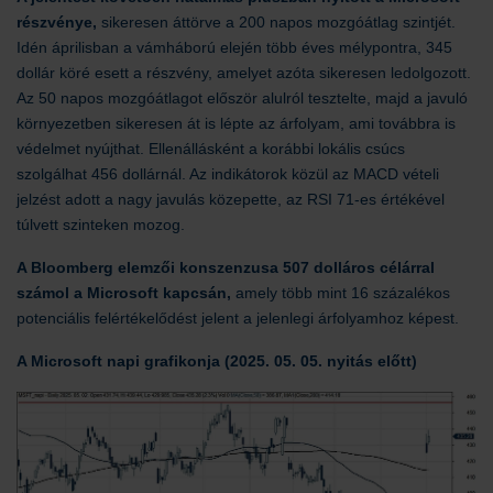
részvénye,
sikeresen áttörve a 200 napos mozgóátlag szintjét.
Idén áprilisban a vámháború elején több éves mélypontra, 345
dollár köré esett a részvény, amelyet azóta sikeresen ledolgozott.
Az 50 napos mozgóátlagot először alulról tesztelte, majd a javuló
környezetben sikeresen át is lépte az árfolyam, ami továbbra is
védelmet nyújthat. Ellenállásként a korábbi lokális csúcs
szolgálhat 456 dollárnál. Az indikátorok közül az MACD vételi
jelzést adott a nagy javulás közepette, az RSI 71-es értékével
túlvett szinteken mozog.
A Bloomberg elemzői konszenzusa 507 dolláros célárral
számol a Microsoft kapcsán,
amely több mint 16 százalékos
potenciális felértékelődést jelent a jelenlegi árfolyamhoz képest.
A Microsoft napi grafikonja (2025. 05. 05. nyitás előtt)