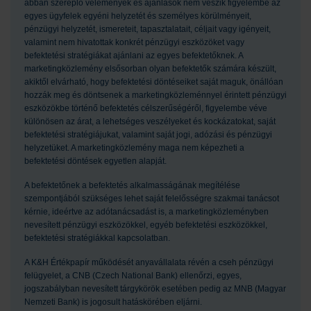
abban szereplő vélemények és ajánlások nem veszik figyelembe az
egyes ügyfelek egyéni helyzetét és személyes körülményeit,
pénzügyi helyzetét, ismereteit, tapasztalatait, céljait vagy igényeit,
valamint nem hivatottak konkrét pénzügyi eszközöket vagy
befektetési stratégiákat ajánlani az egyes befektetőknek. A
marketingközlemény elsősorban olyan befektetők számára készült,
akiktől elvárható, hogy befektetési döntéseiket saját maguk, önállóan
hozzák meg és döntsenek a marketingközleménnyel érintett pénzügyi
eszközökbe történő befektetés célszerűségéről, figyelembe véve
különösen az árat, a lehetséges veszélyeket és kockázatokat, saját
befektetési stratégiájukat, valamint saját jogi, adózási és pénzügyi
helyzetüket. A marketingközlemény maga nem képezheti a
befektetési döntések egyetlen alapját.
A befektetőnek a befektetés alkalmasságának megítélése
szempontjából szükséges lehet saját felelősségre szakmai tanácsot
kérnie, ideértve az adótanácsadást is, a marketingközleményben
nevesített pénzügyi eszközökkel, egyéb befektetési eszközökkel,
befektetési stratégiákkal kapcsolatban.
A K&H Értékpapír működését anyavállalata révén a cseh pénzügyi
felügyelet, a CNB (Czech National Bank) ellenőrzi, egyes,
jogszabályban nevesített tárgykörök esetében pedig az MNB (Magyar
Nemzeti Bank) is jogosult hatáskörében eljárni.