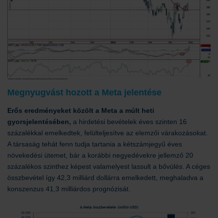
Megnyugvást hozott a Meta jelentése
Erős eredményeket közölt a Meta a múlt heti
gyorsjelentésében,
a hirdetési bevételek éves szinten 16
százalékkal emelkedtek, felülteljesítve az elemzői várakozásokat.
A társaság tehát fenn tudja tartania a kétszámjegyű éves
növekedési ütemet, bár a korábbi negyedévekre jellemző 20
százalékos szinthez képest valamelyest lassult a bővülés. A céges
összbevétel így 42,3 milliárd dollárra emelkedett, meghaladva a
konszenzus 41,3 milliárdos prognózisát.