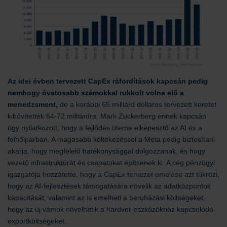
Az idei évben tervezett CapEx ráfordítások kapcsán pedig
nemhogy óvatosabb számokkal rukkolt volna elő a
menedzsment,
de a korábbi 65 milliárd dolláros tervezett keretet
kibővítették 64-72 milliárdra. Mark Zuckerberg ennek kapcsán
úgy nyilatkozott, hogy a fejlődés üteme elképesztő az AI és a
felhőiparban. A magasabb költekezéssel a Meta pedig biztosítani
akarja, hogy megfelelő hatékonysággal dolgozzanak, és hogy
vezető infrastruktúrát és csapatokat építsenek ki. A cég pénzügyi
igazgatója hozzátette, hogy a CapEx tervezet emelése azt tükrözi,
hogy az AI-fejlesztések támogatására növelik az adatközpontok
kapacitását, valamint az is emelheti a beruházási költségeket,
hogy az új vámok növelhetik a hardver eszközökhöz kapcsolódó
exportköltségeket.