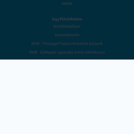
karrier
ügyfélvédelem
termékkatalógus
panaszkezelés
MNB - Pénzügyi Fogyasztóvédelmi Központ
MNB - Értékpapír egyenleg online lekérdezése
MNB - pénzügyi navigátor
információbiztonság
feltételek és kondíciók
hirdetmények / díjjegyzékek
üzletszabályzat
©2026 Patria Finance Magyarországi Fióktelepe. A "K&H Értékpapír" a Patria
Finance Magyarországi Fióktelepe mint az ügyfelek tényleges befektetési