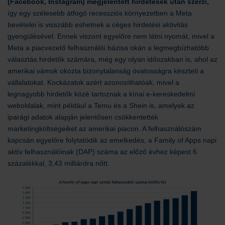
(Facebook, Instagram) megjelentett hirdetések után szerzi,
így egy szélesebb átfogó recessziós környezetben a Meta
bevételei is visszább eshetnek a céges hirdetési aktivitás
gyengülésével. Ennek viszont egyelőre nem látni nyomát, mivel a
Meta a piacvezető felhasználói bázisa okán a legmegbízhatóbb
választás hirdetők számára, még egy olyan időszakban is, ahol az
amerikai vámok okozta bizonytalanság óvatosságra készteti a
vállalatokat. Kockázatok azért azonosíthatóak, mivel a
legnagyobb hirdetők közé tartoznak a kínai e-kereskedelmi
weboldalak, mint például a Temu és a Shein is, amelyek az
iparági adatok alapján jelentősen csökkentették
marketingköltségeiket az amerikai piacon. A felhasználószám
kapcsán egyelőre folytatódik az emelkedés, a Family of Apps napi
aktív felhasználóinak (DAP) száma az előző évhez képest 6
százalékkal, 3,43 milliárdra nőtt.