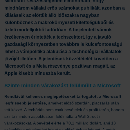
Microsoft. Öss
zességében elmondható, hogy
mindhárom vállalat
erős számokat publikált
,
azonban a
kilátásaik az előttük álló időszakra nagyban
különböznek a makrokörnyezeti kitettségükből és
üzleti modelljükből adódóan. A bejelentett vámok
érzékenyen érintették a
techszektort
, így a javuló
gazdasági környezetben továbbra is kulcsfontosságú
lehet a vámpolitika alakulása a technológiai vállalatok
jövőjét illetően.
A j
elentések közzététel
ét követően
a
Microsoft és a
Meta
részvénye pozitívan reagált, az
Apple kisebb mínuszba került.
Szinte minden várakozást felülmúlt a Microsoft
Rendkívül kellemes meglepetéseket tartogatott a Microsoft
legfrissebb jelentése,
amelyet előző szerdán, piaczárás után
tett közzé. A techóriás nem csak bevételek és profit terén, hanem
szinte minden aspektusban felülmúlta a Wall Street-i
várakozásokat. A bevétel elérte a 70,1 milliárd dollárt, ami 13
százalékos növekedést jelent az előző évhez képest. A nettó