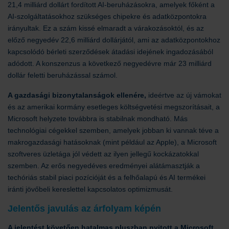
21,4 milliárd dollárt fordított AI-beruházásokra, amelyek főként a
AI-szolgáltatásokhoz szükséges chipekre és adatközpontokra
irányultak. Ez a szám kissé elmaradt a várakozásoktól, és az
előző negyedév 22,6 milliárd dollárjától, ami az adatközpontokhoz
kapcsolódó bérleti szerződések átadási idejének ingadozásából
adódott. A konszenzus a következő negyedévre már 23 milliárd
dollár feletti beruházással számol.
A gazdasági bizonytalanságok ellenére,
ideértve az új vámokat
és az amerikai kormány esetleges költségvetési megszorításait, a
Microsoft helyzete továbbra is stabilnak mondható. Más
technológiai cégekkel szemben, amelyek jobban ki vannak téve a
makrogazdasági hatásoknak (mint például az Apple), a Microsoft
szoftveres üzletága jól védett az ilyen jellegű kockázatokkal
szemben. Az erős negyedéves eredményei alátámasztják a
techóriás stabil piaci pozícióját és a felhőalapú és AI termékei
iránti jövőbeli kereslettel kapcsolatos optimizmusát.
Jelentős javulás az árfolyam képén
A jelentést követően hatalmas pluszban nyitott a Microsoft