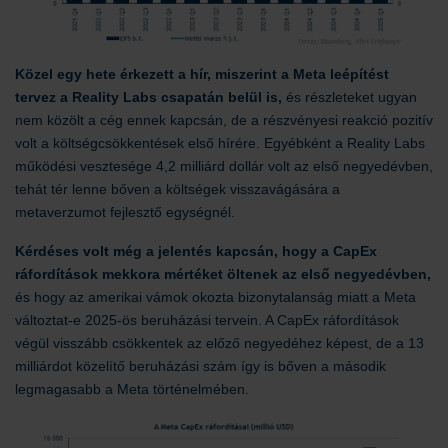
Közel egy hete érkezett a hír, miszerint a Meta leépítést
tervez a Reality Labs csapatán belül is,
és részleteket ugyan
nem közölt a cég ennek kapcsán, de a részvényesi reakció pozitív
volt a költségcsökkentések első hírére. Egyébként a Reality Labs
működési vesztesége 4,2 milliárd dollár volt az első negyedévben,
tehát tér lenne bőven a költségek visszavágására a
metaverzumot fejlesztő egységnél.
Kérdéses volt még a jelentés kapcsán, hogy a CapEx
ráfordítások mekkora mértéket öltenek az első negyedévben,
és hogy az amerikai vámok okozta bizonytalanság miatt a Meta
változtat-e 2025-ös beruházási tervein. A CapEx ráfordítások
végül visszább csökkentek az előző negyedéhez képest, de a 13
milliárdot közelítő beruházási szám így is bőven a második
legmagasabb a Meta történelmében.