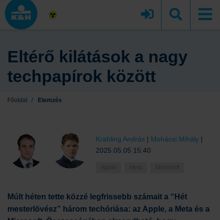
Eltérő kilátások a nagy
techpapírok között
Főoldal
/
Elemzés
Krahling András
|
Mohácsi Mihály
|
2025.05.05 15:40
Apple
Meta
Microsoft
Múlt
héten tette közzé legfrissebb számait
a
“Hét
mesterlövész
” három
techóriása
:
az Apple, a
Meta
és a