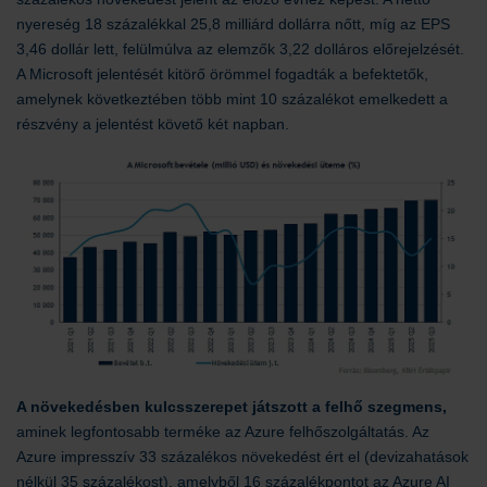
nyereség 18 százalékkal 25,8 milliárd dollárra nőtt, míg az EPS
3,46 dollár lett, felülmúlva az elemzők 3,22 dolláros előrejelzését.
A Microsoft jelentését kitörő örömmel fogadták a befektetők,
amelynek következtében több mint 10 százalékot emelkedett a
részvény a jelentést követő két napban.
A növekedésben kulcsszerepet játszott a felhő szegmens,
aminek legfontosabb terméke az Azure felhőszolgáltatás. Az
Azure impresszív 33 százalékos növekedést ért el (devizahatások
nélkül 35 százalékost), amelyből 16 százalékpontot az Azure AI