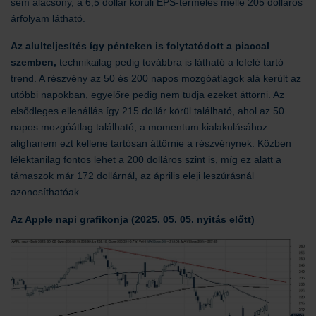
sem alacsony, a 6,5 dollár körüli EPS-termelés mellé 205 dolláros
árfolyam látható.
Az alulteljesítés így pénteken is folytatódott a piaccal
szemben,
technikailag pedig továbbra is látható a lefelé tartó
trend. A részvény az 50 és 200 napos mozgóátlagok alá került az
utóbbi napokban, egyelőre pedig nem tudja ezeket áttörni. Az
elsődleges ellenállás így 215 dollár körül található, ahol az 50
napos mozgóátlag található, a momentum kialakulásához
alighanem ezt kellene tartósan áttörnie a részvénynek. Közben
lélektanilag fontos lehet a 200 dolláros szint is, míg ez alatt a
támaszok már 172 dollárnál, az április eleji leszúrásnál
azonosíthatóak.
Az Apple napi grafikonja (2025. 05. 05. nyitás előtt)