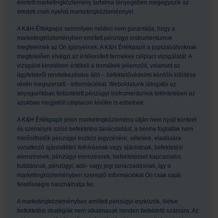
érintett marketingközlemény tartalma lényegében megegyezik az
eredeti cseh nyelvű marketingközleménnyel.
A K&H Értékpapír semmilyen módon nem garantálja, hogy a
marketingközleményben említett pénzügyi instrumentumok
megfelelnek az Ön igényeinek. A K&H Értékpapír a jogszabályoknak
megfelelően elvégzi az értékesített termékek célpiaci vizsgálatát. A
vizsgálat keretében értékeli a termékek jellemzőit, valamint az
ügyfelekről rendelkezésére álló – befektetővédelmi kérdőív kitöltése
révén megszerzett - információkat. Weboldalunk látogatói az
anyagainkban feltüntetett pénzügyi instrumentumok tekintetében az
azokban megjelölt célpiacon kívülre is eshetnek.
A K&H Értékpapír jelen marketingközlemény útján nem nyújt konkrét
és személyre szóló befektetési tanácsadást, a benne foglaltak nem
minősíthetők pénzügyi eszköz jegyzésére, vételére, eladására
vonatkozó ajánlattételi felhívásnak vagy ajánlatnak, befektetési
elemzésnek, pénzügyi elemzésnek, befektetéssel kapcsolatos
kutatásnak, pénzügyi, adó- vagy jogi tanácsadásnak, így a
marketingközleményben szereplő információkat Ön csak saját
felelősségre használhatja fel.
A marketingközleményben említett pénzügyi eszközök, illetve
befektetési stratégiák nem alkalmasak minden befektető számára. Az