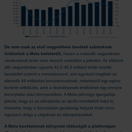
De nem csak az első negyedéves bevételi számoknak
örülhettek a Meta befektetői,
hiszen a második negyedéves
várakozások terén sem okozott csalódást a jelentés. Az előttünk
álló negyedévben ugyanis 42,5-45,5 milliárd dollár közötti
bevétellel számol a menedzsment, ami egyrészt megfelel az
elemzők 44 milliárdos konszenzusának, másrészről egy egész
konkrét célkitűzés, amit a részvényesek értékelnek egy ennyire
bizonytalan piaci környezetben. A Meta pénzügyi igazgatója
jelezte, hogy ez az előrejelzés az április trendekből indul ki,
kiemelve, hogy a bizonytalan gazdasági helyzet miatt nincs
egyszerű dolga a cégeknek az előrejelzésekkel.
A Meta bevételeinek túlnyomó többségét a platformjain