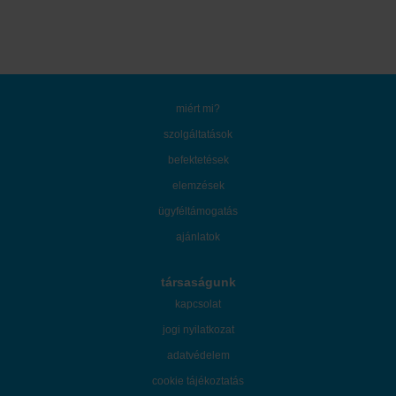
miért mi?
szolgáltatások
befektetések
elemzések
ügyféltámogatás
ajánlatok
társaságunk
kapcsolat
jogi nyilatkozat
adatvédelem
cookie tájékoztatás