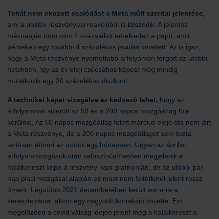
Tehát nem okozott csalódást a Meta múlt szerdai jelentése,
ami a pozitív részvényesi reakcióból is látszódik. A jelentés
másnapján több mint 4 százalékot emelkedett a papír, amit
pénteken egy további 4 százalékos javulás követett. Az is igaz,
hogy a Meta részvénye nyomottabb árfolyamon forgott az utóbbi
hetekben, így az év eleji csúcsához képest még mindig
mutatkozik egy 20 százalékos diszkont.
A technikai képet vizsgálva az kedvező lehet,
hogy az
árfolyamnak sikerült az 50 és a 200 napos mozgóátlag fölé
kerülnie. Az 50 napos mozgóátlag felett március eleje óta nem járt
a Meta részvénye, de a 200 napos mozgóátlagot sem tudta
tartósan áttörni az utóbbi egy hónapban. Ugyan az áprilisi
árfolyammozgások után valószínűsíthetően megjelenik a
halálkereszt képe a részvény napi grafikonján, de az utóbbi pár
nap piaci mozgásai alapján ez most nem feltétlenül jelent rossz
óment. Legutóbb 2021 decemberében került sor erre a
keresztezésre, akkor egy nagyobb korrekció követte. Ezt
megelőzően a covid válság idején jelent meg a halálkereszt a