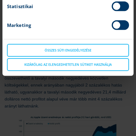
Statisztikai
Marketing
A befektetők számára fontos volt persze az is, hogy a
menedzsment milyen várakozásokkal számol a jövőre nézve.
ÖSSZES SÜTI ENGEDÉLYEZÉSE
Ennek kapcsán fontos volt, hogy a vezetés szerint 900 millió
dolláros többletköltségeket okozhatnak majd a vámok
KIZÁRÓLAG AZ ELENGEDHETETLEN SÜTIKET HASZNÁLJA
következtében felmerülő lépések a negyedév során. Ez például
összevethető a tavalyi második negyedéves közvetlen
költségekkel, ennek arányában nagyjából 2 százalékos hatás
látható, ugyanakkor a tavalyi második negyedéves 21,4 milliárd
dolláros nettó profitot alapul véve már több mint 4 százalékos
arányt láthatnánk.