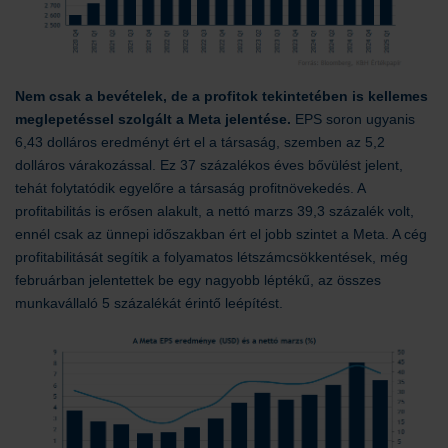
Nem csak a bevételek, de a profitok tekintetében is kellemes
meglepetéssel szolgált a Meta jelentése.
EPS soron ugyanis
6,43 dolláros eredményt ért el a társaság, szemben az 5,2
dolláros várakozással. Ez 37 százalékos éves bővülést jelent,
tehát folytatódik egyelőre a társaság profitnövekedés. A
profitabilitás is erősen alakult, a nettó marzs 39,3 százalék volt,
ennél csak az ünnepi időszakban ért el jobb szintet a Meta. A cég
profitabilitását segítik a folyamatos létszámcsökkentések, még
februárban jelentettek be egy nagyobb léptékű, az összes
munkavállaló 5 százalékát érintő leépítést.