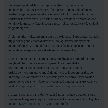
Felhívjuk figyelmét, hogy a jogszabályban rögzített szabad
felhasználás eseteit kivéve kizárólag a K&H Értékpapír előzetes
írásbeli engedélyével lehet a jelen marketingközlemény tartalmát
rögzíteni, többszörözni, terjeszteni, mások számára hozzáférhetővé
tenni, nyilvánosan előadni, sugárzással nyilvánossághoz közvetíteni
vagy átdolgozni.
A jelen marketingközlemény nem a befektetéssel kapcsolatos kutatás
függetlenségének előmozdítását célzó jogi követelményeknek
megfelelően készült, nem érinti a befektetéssel kapcsolatos kutatás
terjesztését megelőző kereskedésre vonatkozó tiltás.
A K&H Értékpapír jelen marketingközleményre is kiterjedő módon
megfelelő belső eljárásokat dolgozott ki és működtet az
összeférhetetlenségi esetek elkerülése, illetve közzététele
érdekében. A jelen marketingközlemény készítésében részt vevő
személyekre vonatkozó és a marketingközleménnyel kapcsolatos
egyéb lényeges információkat a következő oldalon, a linkre kattintva
talál:
Anyagaink jellemzői, összeférhetetlenségi szabályok
A 2023. december 31. előtti keltezésű tartalmakat eredetileg a KBC
Securities Magyarországi Fióktelepe állította össze, és a KBC Equitas
oldalán (
www.kbcequitas.hu
) voltak elérhetőek.