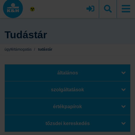
Tudástár
ügyféltámogatás
/
tudástár
általános
szolgáltatások
értékpapírok
tőzsdei kereskedés