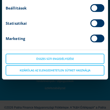
cookie tájékoztatás
Beállítások
karrier
ügyfélvédelem
Statisztikai
termékkatalógus
panaszkezelés
Marketing
MNB - Pénzügyi Fogyasztóvédelmi Központ
MNB - Értékpapír egyenleg online lekérdezése
MNB - pénzügyi navigátor
ÖSSZES SÜTI ENGEDÉLYEZÉSE
információbiztonság
KIZÁRÓLAG AZ ELENGEDHETETLEN SÜTIKET HASZNÁLJA
feltételek és kondíciók
hirdetmények / díjjegyzékek
üzletszabályzat
©2026 Patria Finance Magyarországi Fióktelepe. A "K&H Értékpapír" a Patria