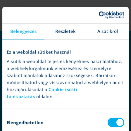
Beleegyezés
Részletek
A sütikről
miért mi?
szolgáltatások
Ez a weboldal sütiket használ
befektetések
A sütik a weboldal teljes és kényelmes használatához,
a webhelyforgalmunk elemzéséhez és személyre
elemzések
szabott ajánlatok adásához szükségesek. Bármikor
ügyféltámogatás
módosíthatod vagy visszavonhatod a webhelyen adott
ajánlatok
hozzájárulásodat a
Cookie (süti)
tájékoztatás
oldalon.
társaságunk
kapcsolat
jogi nyilatkozat
Hozzájárulás
Elengedhetetlen
kiválasztása
adatvédelem